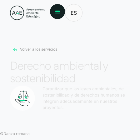
ES
Volver a los servicios
Derecho ambiental y
sostenibilidad
Garantizar que las leyes ambientales, de
sostenibilidad y de derechos humanos se
integren adecuadamente en nuestros
proyectos.
©
Danza romana