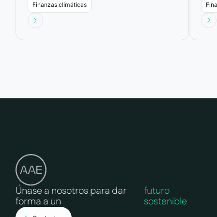
Finanzas climáticas
Fin
Únase a nosotros para dar
futuro
forma a un
sostenible