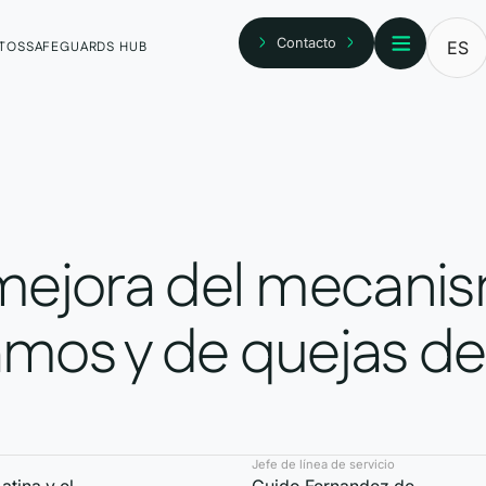
Contacto
ES
TOS
SAFEGUARDS HUB
 mejora del mecani
amos y de quejas de
Jefe de línea de servicio