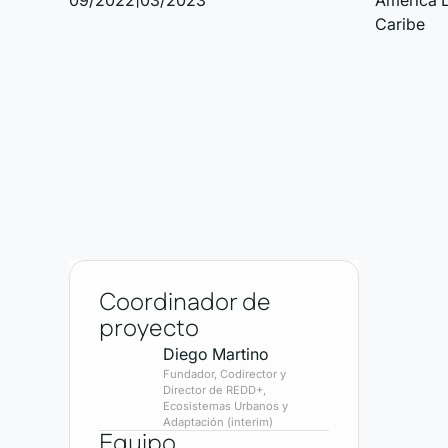
09/2022
03/2023
América L
Caribe
©
Cytonn Photography en Unsplash
Coordinador de
proyecto
Diego Martino
Fundador, Codirector y
Director de REDD+,
Ecosistemas Urbanos y
Adaptación (interim)
Equipo