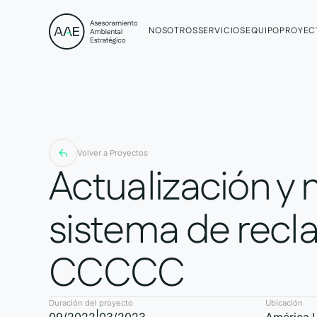
NOSOTROS
SERVICIOS
EQUIPO
PROYEC
Volver a Proyectos
Actualización y
sistema de recl
CCCCC
Duración del proyecto
Ubicación
|