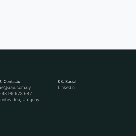
2. Contacto
03. Social
ae@aae.com.uy
Linkedin
598 99 973 647
ontevideo, Uruguay