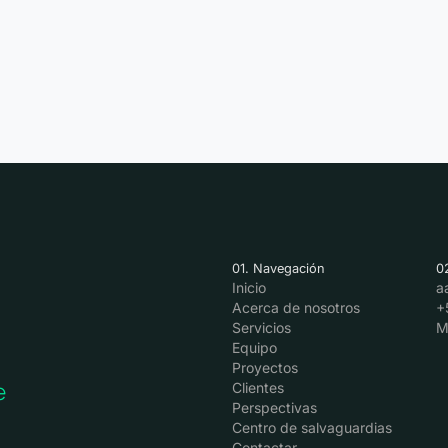
01. Navegación
0
Inicio
a
Acerca de nosotros
+
Servicios
M
Equipo
Proyectos
e
Clientes
Perspectivas
Centro de salvaguardias
Contactar